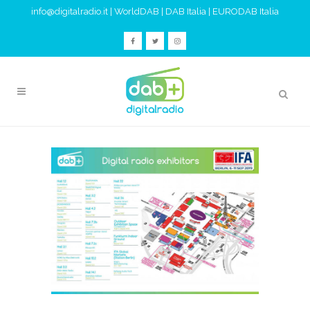
info@digitalradio.it
|
WorldDAB
|
DAB Italia
|
EURODAB Italia