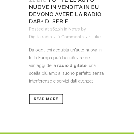
NUOVE IN VENDITA IN EU
DEVONO AVERE LA RADIO
DAB+ DI SERIE
Posted at 16:13h
in
News
by
Digitalradio
0 Comments
1
Like
Da oggi, chi acquista un'auto nuova in
tutta Europa può beneficiare dei
vantaggi della
radio digitale
: una
scelta più ampia, suono perfetto senza
interferenze e servizi dati avanzati.
READ MORE