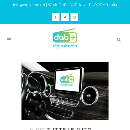
info@digitalradio.it
|
WorldDAB
|
DAB Italia
|
EURODAB Italia
21 DIC
TUTTE LE AUTO