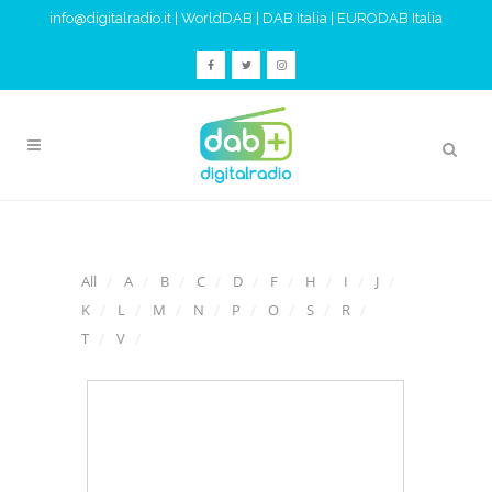
info@digitalradio.it
|
WorldDAB
|
DAB Italia
|
EURODAB Italia
All
A
B
C
D
F
H
I
J
K
L
M
N
P
O
S
R
T
V