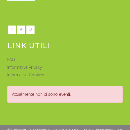
LINK UTILI
FAQ
Informativa Privacy
Informativa Cookies
Attualmente non ci sono eventi.
© Copyright - digitalradio.it - DAB Italia s.c.p.a. - P.IVA 04398010969 - Foro