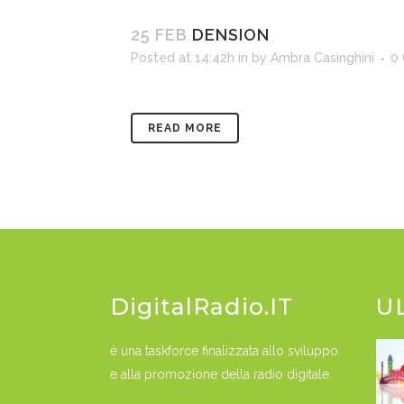
25 FEB
DENSION
Posted at 14:42h
in
by
Ambra Casinghini
0
READ MORE
DigitalRadio.IT
U
è una taskforce finalizzata allo sviluppo
e alla promozione della radio digitale.