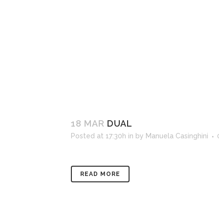
18 MAR
DUAL
Posted at 17:30h
in
by
Manuela Casinghini
READ MORE