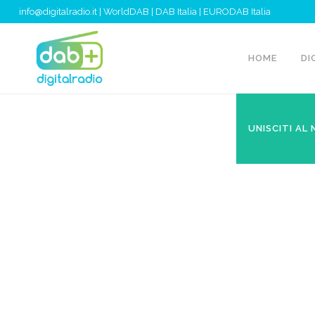
info@digitalradio.it
|
WorldDAB
|
DAB Italia
|
EURODAB Italia
HOME
DI
UNISCITI AL