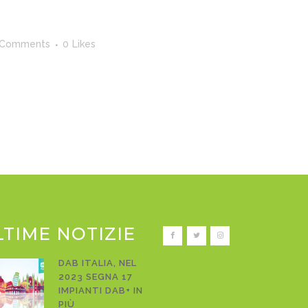
 Comments
0
Likes
LTIME NOTIZIE
DAB ITALIA, NEL
2023 SEGNA 17
IMPIANTI DAB+ IN
PIÙ