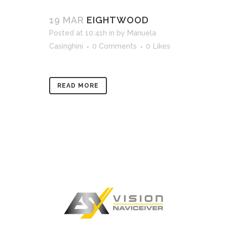
19 MAR
EIGHTWOOD
Posted at 10:41h
in
by
Manuela
Casinghini
0 Comments
0
Likes
READ MORE