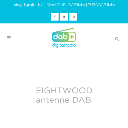
info@digitalradio.it
|
WorldDAB
|
DAB Italia
|
EURODAB Italia