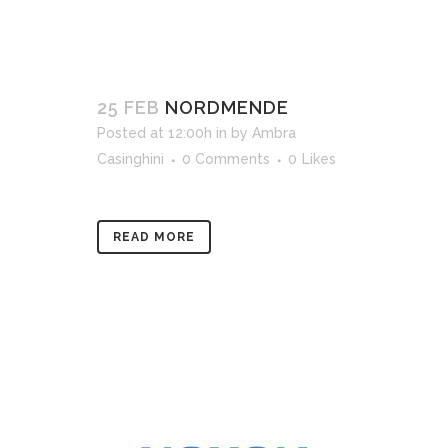
25 FEB
NORDMENDE
Posted at 12:00h
in
by
Ambra
Casinghini
0 Comments
0
Likes
READ MORE