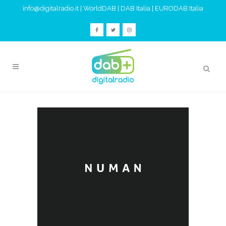
info@digitalradio.it
|
WorldDAB
|
DAB Italia
|
EURODAB Italia