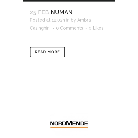
25 FEB
NUMAN
Posted at 12:02h
in
by
Ambra
Casinghini
0 Comments
0
Likes
READ MORE