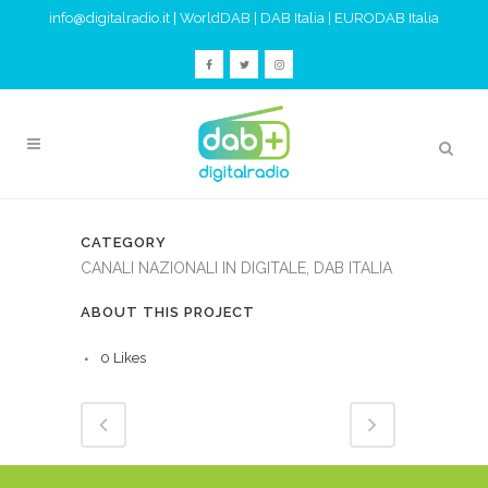
info@digitalradio.it
|
WorldDAB
|
DAB Italia
|
EURODAB Italia
CATEGORY
CANALI NAZIONALI IN DIGITALE, DAB ITALIA
ABOUT THIS PROJECT
0
Likes