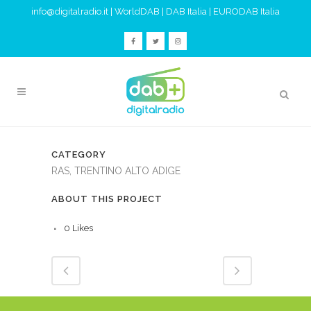
info@digitalradio.it
|
WorldDAB
|
DAB Italia
|
EURODAB Italia
CATEGORY
RAS, TRENTINO ALTO ADIGE
ABOUT THIS PROJECT
0
Likes