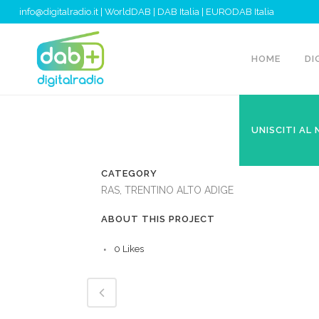
info@digitalradio.it
|
WorldDAB
|
DAB Italia
|
EURODAB Italia
HOME
DI
UNISCITI AL
CATEGORY
RAS, TRENTINO ALTO ADIGE
ABOUT THIS PROJECT
0
Likes