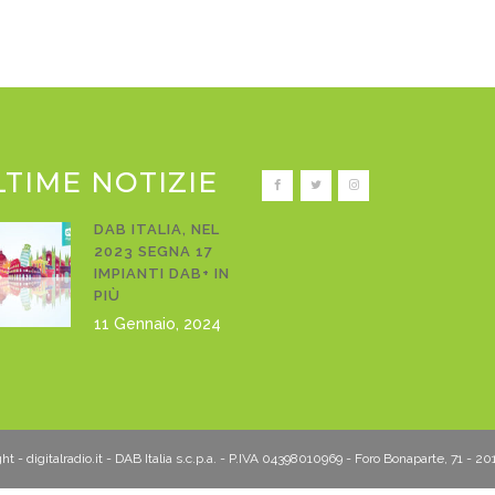
LTIME NOTIZIE
DAB ITALIA, NEL
2023 SEGNA 17
IMPIANTI DAB+ IN
PIÙ
11 Gennaio, 2024
t - digitalradio.it - DAB Italia s.c.p.a. - P.IVA 04398010969 - Foro Bonaparte, 71 - 2