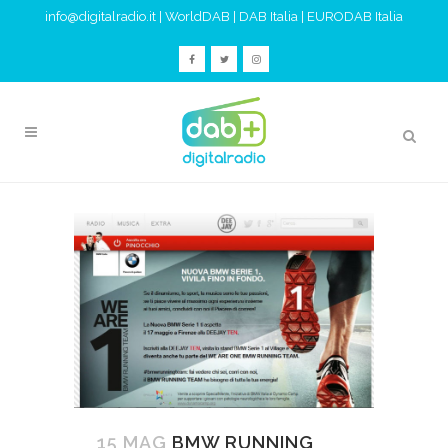
info@digitalradio.it
|
WorldDAB
|
DAB Italia
|
EURODAB Italia
15 MAG
BMW RUNNING