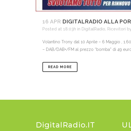
16 APR
DIGITALRADIO ALLA POR
Posted at 18:03h
in
DigitalRadio
,
Ricevitori
b
Volantino Trony dal 10 Aprile – 6 Maggio , 1.600
– DAB/DAB+/FM al prezzo “bomba” di 49 euro!!
READ MORE
DigitalRadio.IT
U