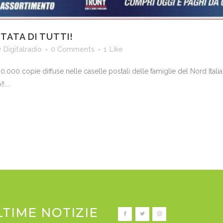
TATA DI TUTTI!
y
Digitalradio
0 Comments
1
Like
.000 copie diffuse nelle caselle postali delle famiglie del Nord Itali
...
LTIME NOTIZIE