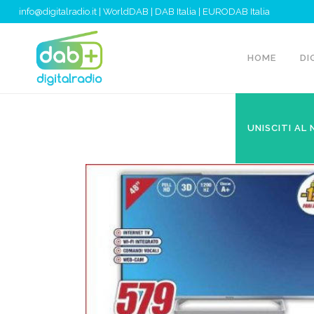
info@digitalradio.it
|
WorldDAB
|
DAB Italia
|
EURODAB Italia
HOME
DI
UNISCITI AL