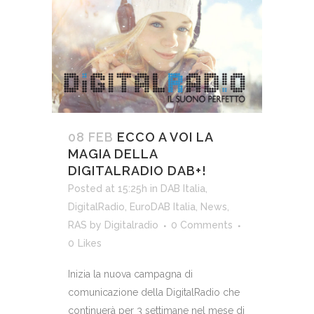
08 FEB
ECCO A VOI LA
MAGIA DELLA
DIGITALRADIO DAB+!
Posted at 15:25h
in
DAB Italia
,
DigitalRadio
,
EuroDAB Italia
,
News
,
RAS
by
Digitalradio
0 Comments
0
Likes
Inizia la nuova campagna di
comunicazione della DigitalRadio che
continuerà per 3 settimane nel mese di