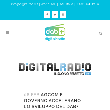
info@digitalradio.it
|
WorldDAB
|
DAB Italia
|
EURODAB Italia
08 FEB
AGCOM E
GOVERNO ACCELERANO
LO SVILUPPO DEL DAB+