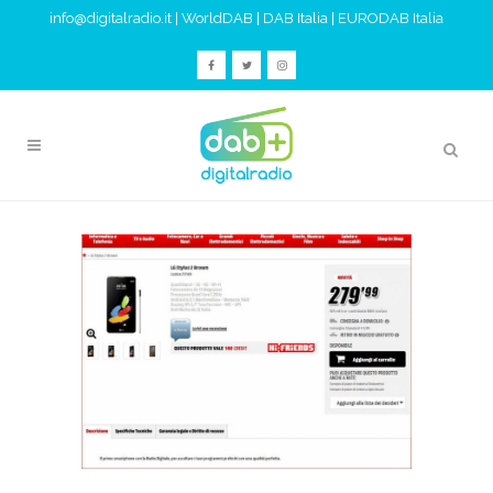
info@digitalradio.it
|
WorldDAB
|
DAB Italia
|
EURODAB Italia