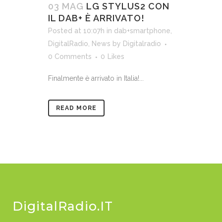
03 MAG
LG STYLUS2 CON
IL DAB+ È ARRIVATO!
Posted at 10:07h
in
dab+smartphone
,
DigitalRadio
,
News
by
Digitalradio
0 Comments
0
Likes
Finalmente è arrivato in Italia!...
READ MORE
DigitalRadio.IT