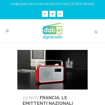
info@digitalradio.it
|
WorldDAB
|
DAB Italia
|
EURODAB Italia
23 NOV
FRANCIA, LE
EMITTENTI NAZIONALI