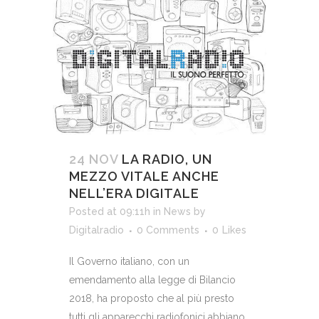
24 NOV
LA RADIO, UN
MEZZO VITALE ANCHE
NELL’ERA DIGITALE
Posted at 09:11h
in
News
by
Digitalradio
0 Comments
0
Likes
Il Governo italiano, con un
emendamento alla legge di Bilancio
2018, ha proposto che al più presto
tutti gli apparecchi radiofonici abbiano