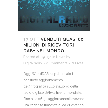
17 OTT
VENDUTI QUASI 60
MILIONI DI RICEVITORI
DAB+ NEL MONDO
Posted at 09:05h
in
News
by
Digitalradio
0 Comments
0
Likes
Oggi WorldDAB ha pubblicato il
consueto aggiornamento
dell’infografica sullo sviluppo della
radio digitale DAB+ a livello mondiale.
Fino al 2016 gli aggiornamenti avevano
una cadenza trimestrale, da quest’anno