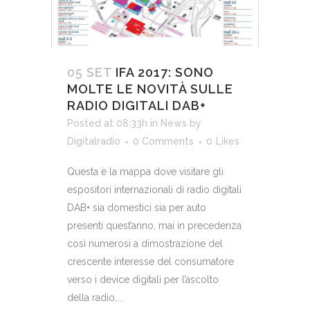
05 SET
IFA 2017: SONO
MOLTE LE NOVITÀ SULLE
RADIO DIGITALI DAB+
Posted at 08:33h
in
News
by
Digitalradio
0 Comments
0
Likes
Questa è la mappa dove visitare gli
espositori internazionali di radio digitali
DAB+ sia domestici sia per auto
presenti quest’anno, mai in precedenza
così numerosi a dimostrazione del
crescente interesse del consumatore
verso i device digitali per l’ascolto
della radio....