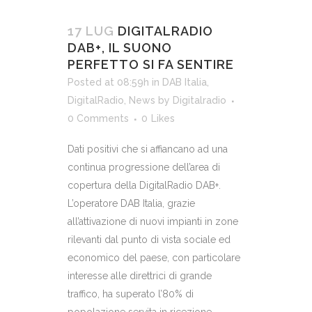
17 LUG
DIGITALRADIO
DAB+, IL SUONO
PERFETTO SI FA SENTIRE
Posted at 08:59h
in
DAB Italia
,
DigitalRadio
,
News
by
Digitalradio
0 Comments
0
Likes
Dati positivi che si affiancano ad una
continua progressione dell’area di
copertura della DigitalRadio DAB+.
L’operatore DAB Italia, grazie
all’attivazione di nuovi impianti in zone
rilevanti dal punto di vista sociale ed
economico del paese, con particolare
interesse alle direttrici di grande
traffico, ha superato l’80% di