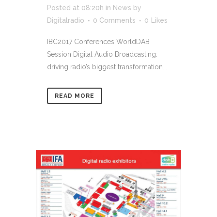
Posted at 08:20h
in
News
by
Digitalradio
0 Comments
0
Likes
IBC2017 Conferences WorldDAB
Session Digital Audio Broadcasting:
driving radio’s biggest transformation...
READ MORE