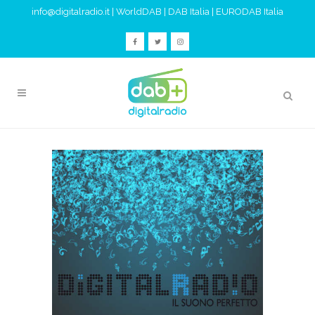
info@digitalradio.it
|
WorldDAB
|
DAB Italia
|
EURODAB Italia