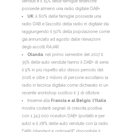
venduti e il 15% delle famiglie tedesche
possiede almeno una radio digitale DAB+
UK
: il 60% delle famiglie possiede una
radio DAB e l’ascolto della radio in digitale sta
raggiungendo il 50% della popolazione come
già annunciato ad agosto dalle rilevazioni
degli ascolti RAJAR
Olanda
: nel primo semestre del 2017 il
35% delle auto vendute hanno il DAB+ di serie,
il 9% in più rispetto allo stesso periodo del
2016 e oltre 2 milioni di persone ascoltano la
radio in tecnica digitale come dichiarato in un
recente workshop svoltosi il 3 di ottobre
Insieme alla
Francia e al Belgio
,
l‘Italia
mostra costanti segnali di crescita positiva
con 1.343.000 ricevitori DAB+ (portatili e per
auto) e il 28% delle auto vendute con la radio
DAB+ (standard e optional)E’ disponibile il