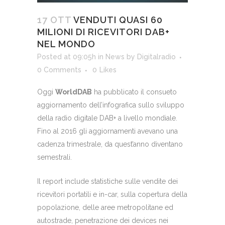
17 OTT
VENDUTI QUASI 60
MILIONI DI RICEVITORI DAB+
NEL MONDO
Posted at 09:05h
in
News
by
Digitalradio
0 Comments
0
Likes
Oggi
WorldDAB
ha pubblicato il consueto
aggiornamento dell’infografica sullo sviluppo
della radio digitale DAB+ a livello mondiale.
Fino al 2016 gli aggiornamenti avevano una
cadenza trimestrale, da quest’anno diventano
semestrali.
Il report include statistiche sulle vendite dei
ricevitori portatili e in-car, sulla copertura della
popolazione, delle aree metropolitane ed
autostrade, penetrazione dei devices nei