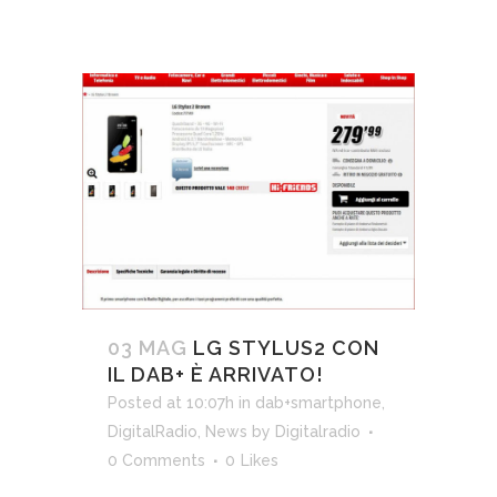
03 MAG
LG STYLUS2 CON
IL DAB+ È ARRIVATO!
Posted at 10:07h
in
dab+smartphone
,
DigitalRadio
,
News
by
Digitalradio
0 Comments
0
Likes