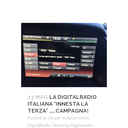
23 MAG
LA DIGITALRADIO
ITALIANA “INNESTA LA
TERZA” …..CAMPAGNA!
Posted at 09:52h
in
Automotive
,
DigitalRadio
,
News
by
Digitalradio