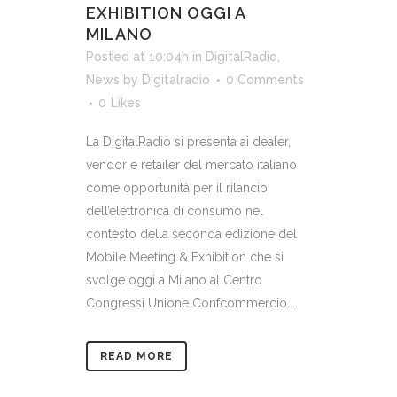
EXHIBITION OGGI A
MILANO
Posted at 10:04h
in
DigitalRadio
,
News
by
Digitalradio
0 Comments
0
Likes
La DigitalRadio si presenta ai dealer,
vendor e retailer del mercato italiano
come opportunità per il rilancio
dell’elettronica di consumo nel
contesto della seconda edizione del
Mobile Meeting & Exhibition che si
svolge oggi a Milano al Centro
Congressi Unione Confcommercio....
READ MORE