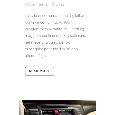
0 Comments
0
Likes
L’attività di comunicazione DigitalRadio
continua con un nuovo flight
programmato a partire da lunedì 23
maggio e continuerà per 3 settimane
nel mese di giugno, per poi
proseguire per tutto il 2016 con
ulteriori flight....
READ MORE