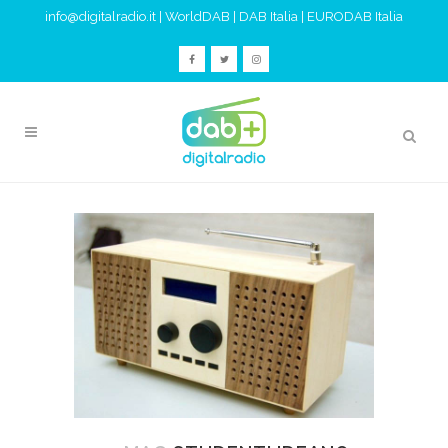
info@digitalradio.it
|
WorldDAB
|
DAB Italia
|
EURODAB Italia