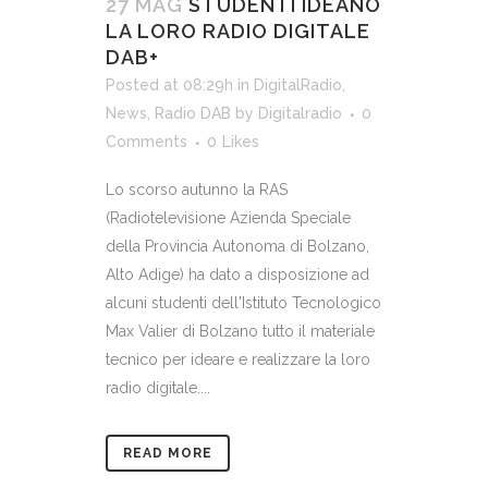
27 MAG
STUDENTI IDEANO
LA LORO RADIO DIGITALE
DAB+
Posted at 08:29h
in
DigitalRadio
,
News
,
Radio DAB
by
Digitalradio
0
Comments
0
Likes
Lo scorso autunno la RAS
(Radiotelevisione Azienda Speciale
della Provincia Autonoma di Bolzano,
Alto Adige) ha dato a disposizione ad
alcuni studenti dell'Istituto Tecnologico
Max Valier di Bolzano tutto il materiale
tecnico per ideare e realizzare la loro
radio digitale....
READ MORE