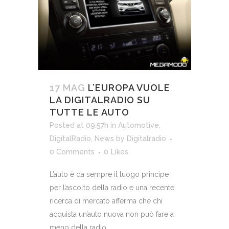
17 MAG
L’EUROPA VUOLE
LA DIGITALRADIO SU
TUTTE LE AUTO
Posted at 09:57h
in
Automotive
,
DigitalRadio
,
News
by
Digitalradio
0 Comments
0
Likes
L’auto è da sempre il luogo principe
per l’ascolto della radio e una recente
ricerca di mercato afferma che chi
acquista un’auto nuova non può fare a
meno della radio....