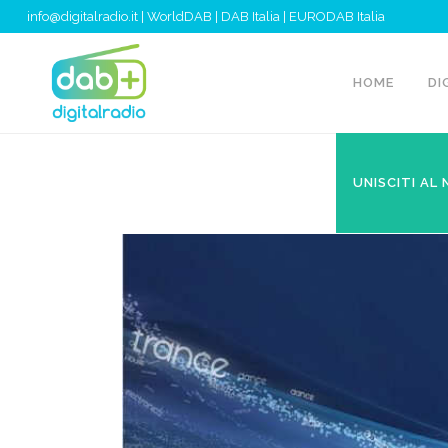
info@digitalradio.it
|
WorldDAB
|
DAB Italia
|
EURODAB Italia
HOME
DI
UNISCITI AL