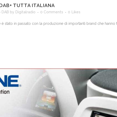
 DAB+ TUTTA ITALIANA
o DAB
by
Digitalradio
0 Comments
0
Likes
e è stato in passato con la produzione di importanti brand che hanno fatt