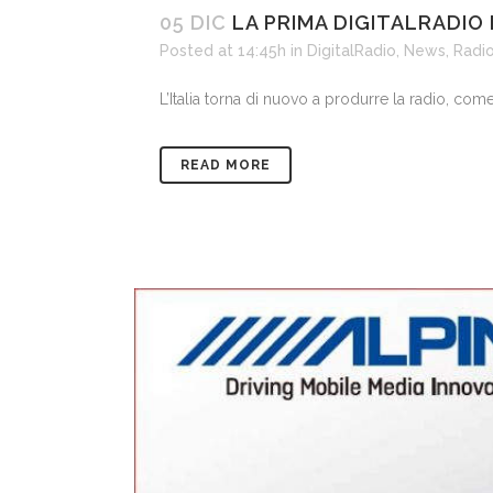
05 DIC
LA PRIMA DIGITALRADIO
Posted at 14:45h
in
DigitalRadio
,
News
,
Radi
L’Italia torna di nuovo a produrre la radio, com
READ MORE