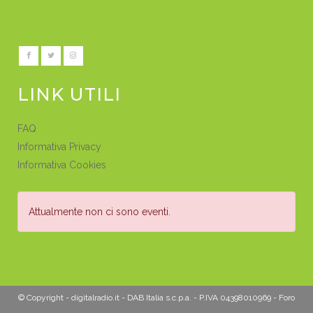
LINK UTILI
FAQ
Informativa Privacy
Informativa Cookies
Attualmente non ci sono eventi.
© Copyright - digitalradio.it - DAB Italia s.c.p.a. - P.IVA 04398010969 - Foro