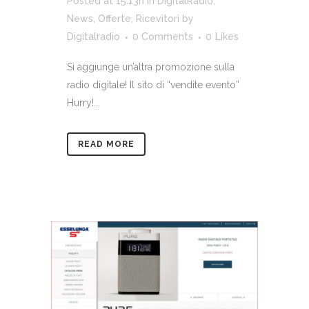
Posted at 15:13h
in
DigitalRadio
,
News
,
Offerte
,
Ricevitori
by
Digitalradio
0 Comments
0
Likes
Si aggiunge un’altra promozione sulla
radio digitale! Il sito di “vendite evento”
Hurry!...
READ MORE