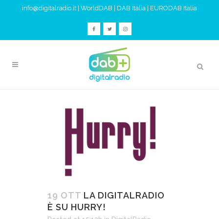
info@digitalradio.it
|
WorldDAB
|
DAB Italia
|
EURODAB Italia
19 OTT
LA DIGITALRADIO
È SU HURRY!