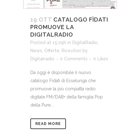
19 OTT
CATALOGO FÌDATI
PROMUOVE LA
DIGITALRADIO
Posted at 15:09h
in
DigitalRadio
,
News
,
Offerte
,
Ricevitori
by
Digitalradio
0 Comments
0
Likes
Da oggi è disponibile il nuovo
catalogo Fìdati di Esselunga che
promuove la più compatta radio
digitale FM/DAB+ della famiglia Pop
della Pure....
READ MORE