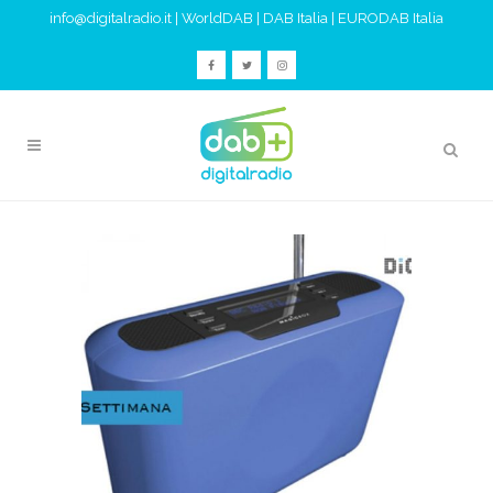
info@digitalradio.it
|
WorldDAB
|
DAB Italia
|
EURODAB Italia