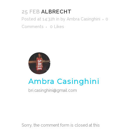
25 FEB
ALBRECHT
Posted at 14:32h
in
by
Ambra Casinghini
0
Comments
0
Likes
Ambra Casinghini
bri.casinghini@gmail.com
Sorry, the comment form is closed at this