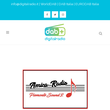
info@digitalradio.it
|
WorldDAB
|
DAB Italia
|
EURODAB Italia