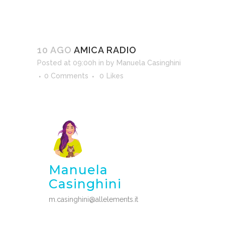
10 AGO
AMICA RADIO
Posted at 09:00h
in
by
Manuela Casinghini
0 Comments
0
Likes
Manuela
Casinghini
m.casinghini@allelements.it