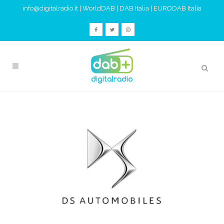
info@digitalradio.it
|
WorldDAB
|
DAB Italia
|
EURODAB Italia