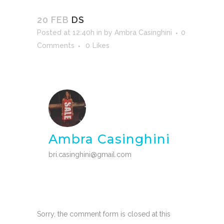
20 FEB
DS
Posted at 12:40h
in
by
Ambra Casinghini
0
Comments
0
Likes
Ambra Casinghini
bri.casinghini@gmail.com
Sorry, the comment form is closed at this