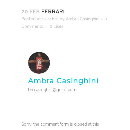
20 FEB
FERRARI
Posted at 12:41h
in
by
Ambra Casinghini
0
Comments
0
Likes
Ambra Casinghini
bri.casinghini@gmail.com
Sorry, the comment form is closed at this