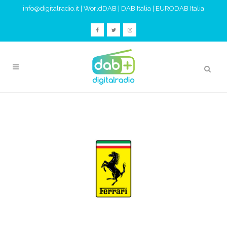
info@digitalradio.it
|
WorldDAB
|
DAB Italia
|
EURODAB Italia