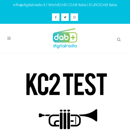
info@digitalradio.it
|
WorldDAB
|
DAB Italia
|
EURODAB Italia