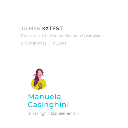
16 MAR
K2TEST
Posted at 16:17h
in
by
Manuela Casinghini
0 Comments
0
Likes
Manuela
Casinghini
m.casinghini@allelements.it