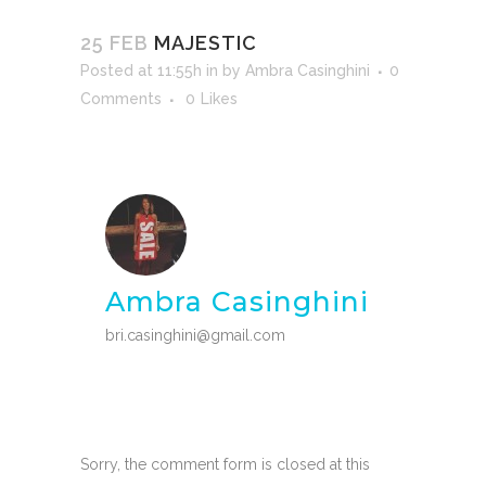
25 FEB
MAJESTIC
Posted at 11:55h
in
by
Ambra Casinghini
0
Comments
0
Likes
Ambra Casinghini
bri.casinghini@gmail.com
Sorry, the comment form is closed at this