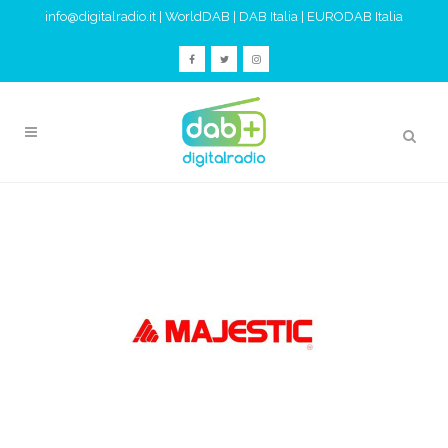
info@digitalradio.it
|
WorldDAB
|
DAB Italia
|
EURODAB Italia