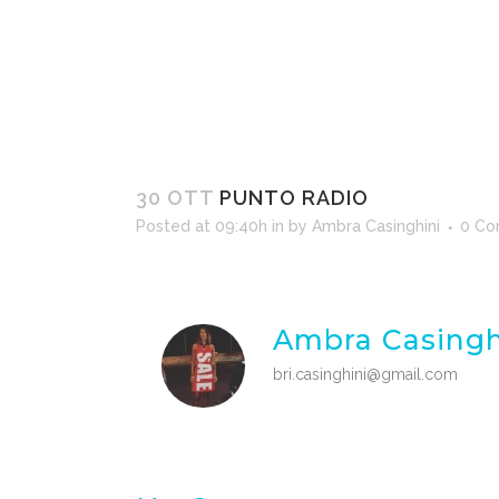
30 OTT
PUNTO RADIO
Posted at 09:40h
in
by
Ambra Casinghini
0 C
Ambra Casingh
bri.casinghini@gmail.com