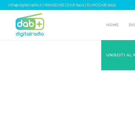
info@digitalradio.it
|
WorldDAB
|
DAB Italia
|
EURODAB Italia
HOME
DI
UNISCITI AL