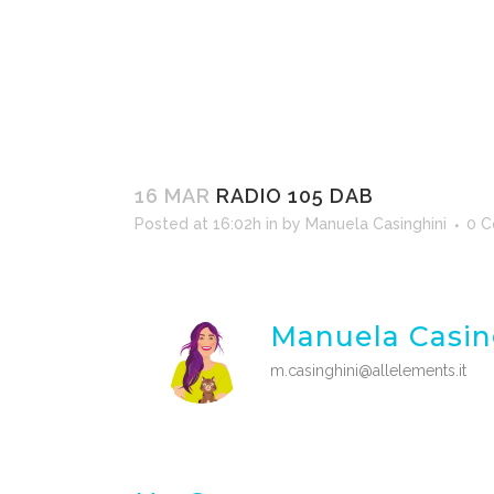
16 MAR
RADIO 105 DAB
Posted at 16:02h
in
by
Manuela Casinghini
0 
Manuela Casin
m.casinghini@allelements.it