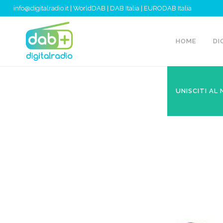
info@digitalradio.it
|
WorldDAB
|
DAB Italia
|
EURODAB Italia
HOME
DI
UNISCITI AL