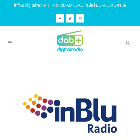
info@digitalradio.it
|
WorldDAB
|
DAB Italia
|
EURODAB Italia