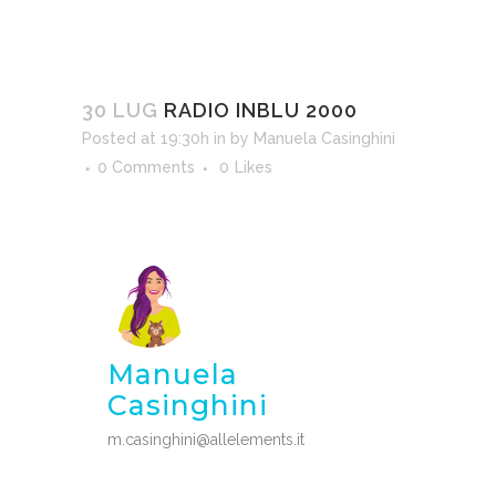
30 LUG
RADIO INBLU 2000
Posted at 19:30h
in
by
Manuela Casinghini
0 Comments
0
Likes
Manuela
Casinghini
m.casinghini@allelements.it