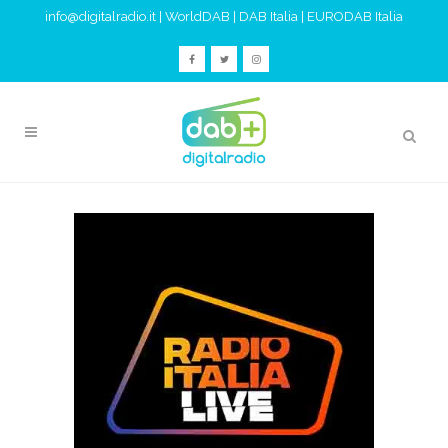
info@digitalradio.it
|
WorldDAB
|
DAB Italia
|
EURODAB Italia