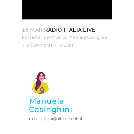
16 MAR
RADIO ITALIA LIVE
Posted at 16:09h
in
by
Manuela Casinghini
0 Comments
0
Likes
Manuela
Casinghini
m.casinghini@allelements.it