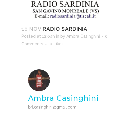
10 NOV
RADIO SARDINIA
Posted at 12:04h
in
by
Ambra Casinghini
0
Comments
0
Likes
Ambra Casinghini
bri.casinghini@gmail.com