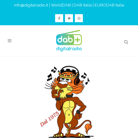
info@digitalradio.it
|
WorldDAB
|
DAB Italia
|
EURODAB Italia