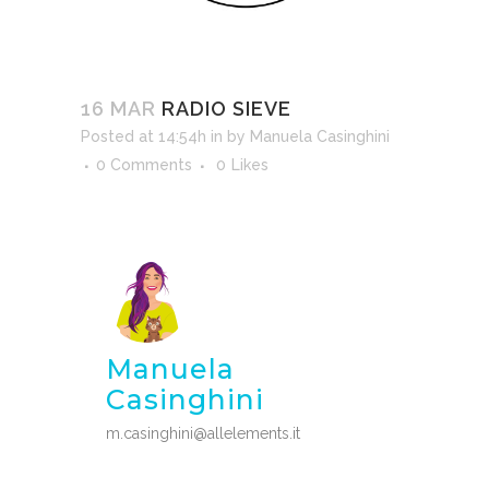
16 MAR
RADIO SIEVE
Posted at 14:54h
in
by
Manuela Casinghini
0 Comments
0
Likes
Manuela
Casinghini
m.casinghini@allelements.it