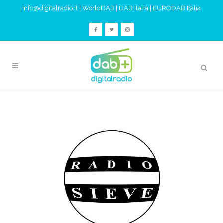
info@digitalradio.it
|
WorldDAB
|
DAB Italia
|
EURODAB Italia