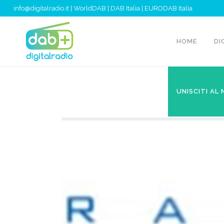
info@digitalradio.it
|
WorldDAB
|
DAB Italia
|
EURODAB Italia
HOME
DI
UNISCITI AL