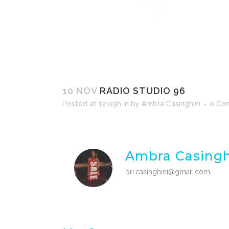
10 NOV
RADIO STUDIO 96
Posted at 12:09h
in
by
Ambra Casinghini
0 Co
Ambra Casingh
bri.casinghini@gmail.com