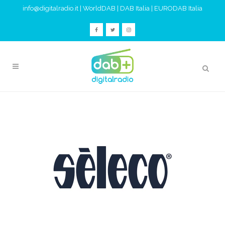
info@digitalradio.it
|
WorldDAB
|
DAB Italia
|
EURODAB Italia