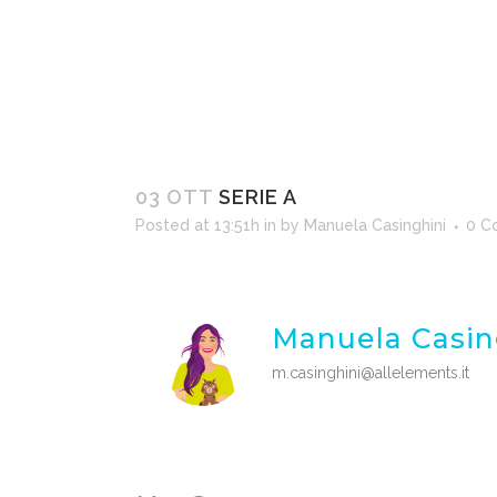
03 OTT
SERIE A
Posted at 13:51h
in
by
Manuela Casinghini
0 C
Manuela Casin
m.casinghini@allelements.it