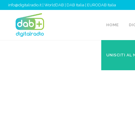
info@digitalradio.it
|
WorldDAB
|
DAB Italia
|
EURODAB Italia
HOME
DI
UNISCITI AL