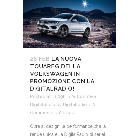
26 FEB
LA NUOVA
TOUAREG DELLA
VOLKSWAGEN IN
PROMOZIONE CON LA
DIGITALRADIO!
Posted at 11:09h
in
Automotive
,
DigitalRadio
by
Digitalradio
0
Comments
0
Likes
Oltre al design, la performance che la
rende unica è…la DigitalRadio di serie!...