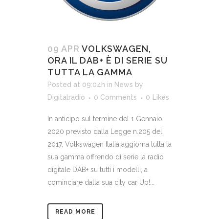
09 APR
VOLKSWAGEN,
ORA IL DAB+ È DI SERIE SU
TUTTA LA GAMMA
Posted at 09:04h
in
News
by
Digitalradio
0 Comments
0
Likes
In anticipo sul termine del 1 Gennaio
2020 previsto dalla Legge n.205 del
2017, Volkswagen Italia aggiorna tutta la
sua gamma offrendo di serie la radio
digitale DAB+ su tutti i modelli, a
cominciare dalla sua city car Up!...
READ MORE