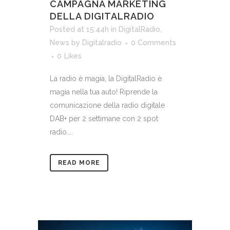
CAMPAGNA MARKETING
DELLA DIGITALRADIO
Posted at 15:44h
in
DigitalRadio
,
News
by
Digitalradio
0 Comments
0
Likes
La radio è magia, la DigitalRadio è
magia nella tua auto! Riprende la
comunicazione della radio digitale
DAB+ per 2 settimane con 2 spot
radio....
READ MORE