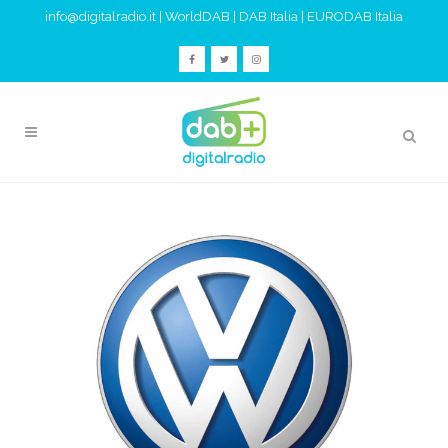
info@digitalradio.it
|
WorldDAB
|
DAB Italia
|
EURODAB Italia