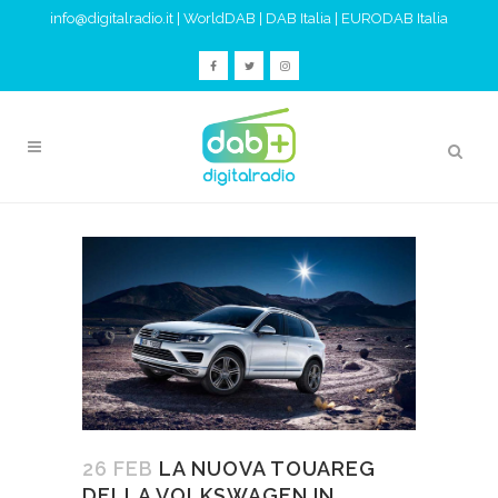
info@digitalradio.it
|
WorldDAB
|
DAB Italia
|
EURODAB Italia
26 FEB
LA NUOVA TOUAREG
DELLA VOLKSWAGEN IN