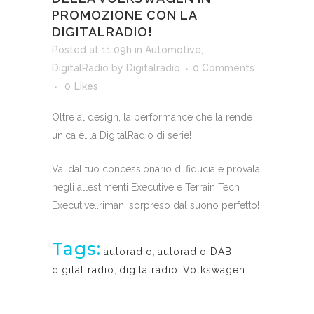
PROMOZIONE CON LA
DIGITALRADIO!
Posted at 11:09h
in
Automotive
,
DigitalRadio
by
Digitalradio
0 Comments
0
Likes
Oltre al design, la performance che la rende
unica è…la DigitalRadio di serie!
Vai dal tuo concessionario di fiducia e provala
negli allestimenti Executive e Terrain Tech
Executive..rimani sorpreso dal suono perfetto!
Tags:
autoradio
,
autoradio DAB
,
digital radio
,
digitalradio
,
Volkswagen