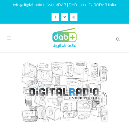
info@digitalradio.it
|
WorldDAB
|
DAB Italia
|
EURODAB Italia