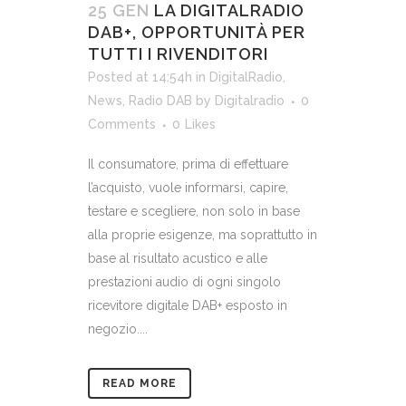
25 GEN
LA DIGITALRADIO
DAB+, OPPORTUNITÀ PER
TUTTI I RIVENDITORI
Posted at 14:54h
in
DigitalRadio
,
News
,
Radio DAB
by
Digitalradio
0
Comments
0
Likes
Il consumatore, prima di effettuare
l’acquisto, vuole informarsi, capire,
testare e scegliere, non solo in base
alla proprie esigenze, ma soprattutto in
base al risultato acustico e alle
prestazioni audio di ogni singolo
ricevitore digitale DAB+ esposto in
negozio....
READ MORE