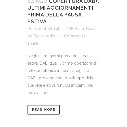
04 AGO
COPERTURA DAB+,
ULTIMI AGGIORNAMENTI
PRIMA DELLA PAUSA
ESTIVA
Posted at 08:14h
in
DAB Italia
,
News
by
Digitalradio
4 Comments
1
Like
Negli ultimi giorni prima della pausa
estiva, DAB Italia, il primo operatore di
rete radiofonica in tecnica digitale
DAB+, prosegue nello sviluppo della
sua rete e attiva 3 nuovi impianti….da
nord a sud!...
READ MORE