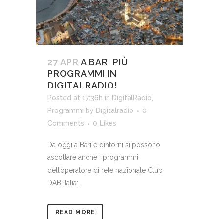
27 APR
A BARI PIÙ
PROGRAMMI IN
DIGITALRADIO!
Posted at 17:36h
in
DigitalRadio
,
Programmi
by
Digitalradio
0
Comments
0
Likes
Da oggi a Bari e dintorni si possono
ascoltare anche i programmi
dell’operatore di rete nazionale Club
DAB Italia:...
READ MORE