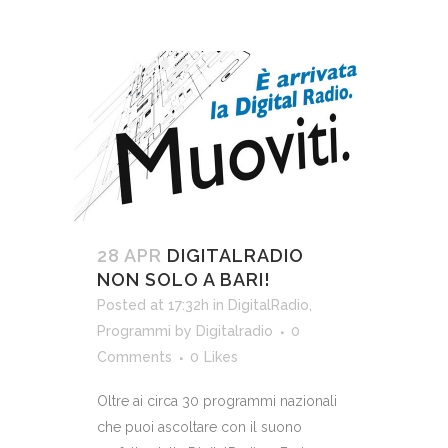
28 APR
DIGITALRADIO
NON SOLO A BARI!
Posted at 17:32h
in
DigitalRadio
,
Programmi
by
Digitalradio
0
Comments
0
Likes
Oltre ai circa 30 programmi nazionali
che puoi ascoltare con il suono