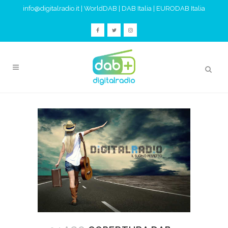
info@digitalradio.it
|
WorldDAB
|
DAB Italia
|
EURODAB Italia