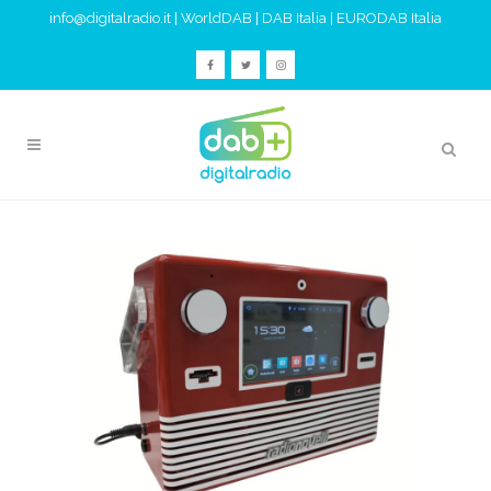
info@digitalradio.it
|
WorldDAB
|
DAB Italia
|
EURODAB Italia