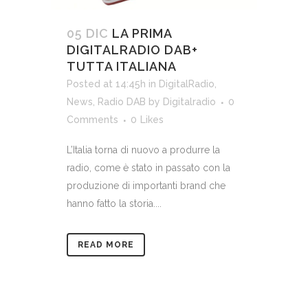
05 DIC
LA PRIMA
DIGITALRADIO DAB+
TUTTA ITALIANA
Posted at 14:45h
in
DigitalRadio
,
News
,
Radio DAB
by
Digitalradio
0
Comments
0
Likes
L’Italia torna di nuovo a produrre la
radio, come è stato in passato con la
produzione di importanti brand che
hanno fatto la storia....
READ MORE