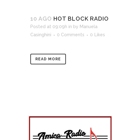
10 AGO
HOT BLOCK RADIO
Posted at 09:09h
in
by
Manuela
Casinghini
0 Comments
0
Likes
READ MORE