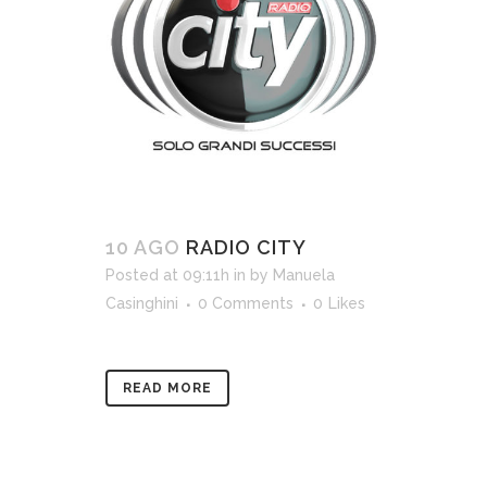
10 AGO
RADIO CITY
Posted at 09:11h
in
by
Manuela
Casinghini
0 Comments
0
Likes
READ MORE