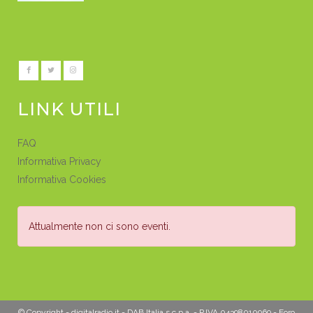
LINK UTILI
FAQ
Informativa Privacy
Informativa Cookies
Attualmente non ci sono eventi.
© Copyright - digitalradio.it - DAB Italia s.c.p.a. - P.IVA 04398010969 - Foro