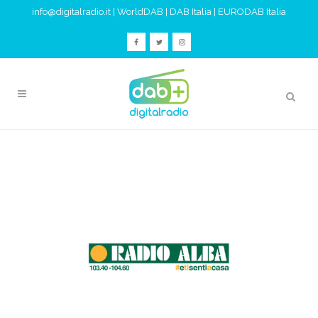
info@digitalradio.it
|
WorldDAB
|
DAB Italia
|
EURODAB Italia