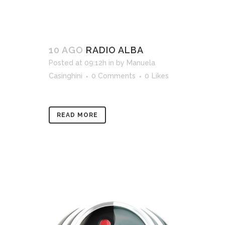
10 AGO
RADIO ALBA
Posted at 09:12h
in
by
Manuela
Casinghini
0 Comments
0
Likes
READ MORE