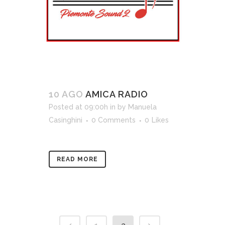
10 AGO
AMICA RADIO
Posted at 09:00h
in
by
Manuela
Casinghini
0 Comments
0
Likes
READ MORE