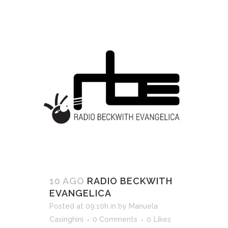
10 AGO
RADIO BECKWITH
EVANGELICA
Posted at 09:10h
in
by
Manuela
Casinghini
0 Comments
0
Likes