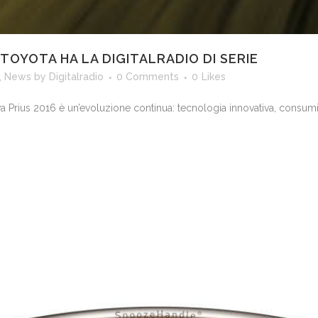
 TOYOTA HA LA DIGITALRADIO DI SERIE
,
News
by
Digitalradio
0 Comments
0
Likes
va Prius 2016 è un’evoluzione continua: tecnologia innovativa, consumi p