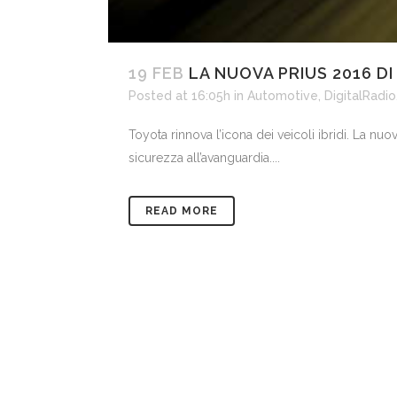
19 FEB
LA NUOVA PRIUS 2016 DI
Posted at 16:05h
in
Automotive
,
DigitalRadio
Toyota rinnova l’icona dei veicoli ibridi. La nuo
sicurezza all’avanguardia....
READ MORE