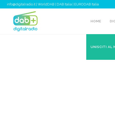
info@digitalradio.it
|
WorldDAB
|
DAB Italia
|
EURODAB Italia
HOME
DI
UNISCITI AL