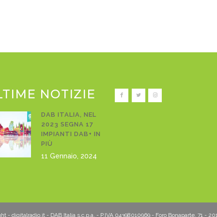
LTIME NOTIZIE
DAB ITALIA, NEL
2023 SEGNA 17
IMPIANTI DAB+ IN
PIÙ
11 Gennaio, 2024
t - digitalradio.it - DAB Italia s.c.p.a. - P.IVA 04398010969 - Foro Bonaparte, 71 - 2