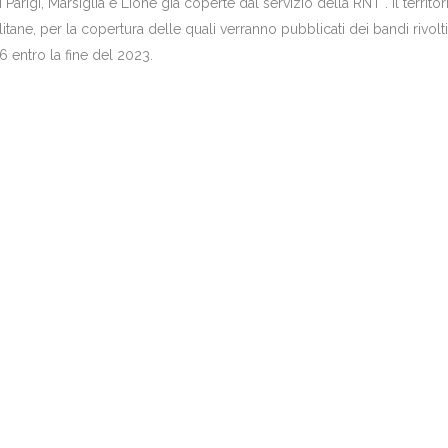
 Parigi, Marsiglia e Lione già coperte dal servizio della RNT . Il territor
ane, per la copertura delle quali verranno pubblicati dei bandi rivolti
 entro la fine del 2023.