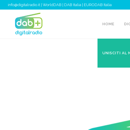
info@digitalradio.it
|
WorldDAB
|
DAB Italia
|
EURODAB Italia
HOME
DI
UNISCITI AL