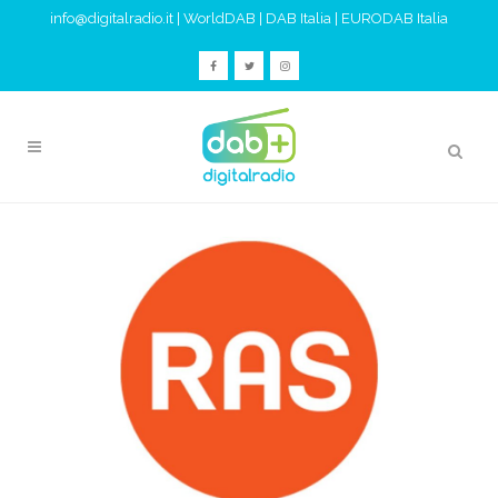
info@digitalradio.it
|
WorldDAB
|
DAB Italia
|
EURODAB Italia