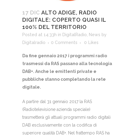
17 DIC
ALTO ADIGE, RADIO
DIGITALE: COPERTO QUASI IL
100% DEL TERRITORIO
Posted at 14:33h
in
DigitalRadio
,
News
by
Digitalradio
0 Comments
0
Likes
Da fine gennaio 2017 i programmi radio
trasmessi da RAS passano alla tecnologia
DAB+. Anche le emittenti private e
pubbliche stanno completando la rete
digitale.
A partire dal 31 gennaio 2017 la RAS
(Radiotelevisione azienda speciale)
trasmetterà gli attuali programmi radio digitali
DAB esclusivamente con la codifica di
superiore qualità DAB+. Nel frattempo RAS ha