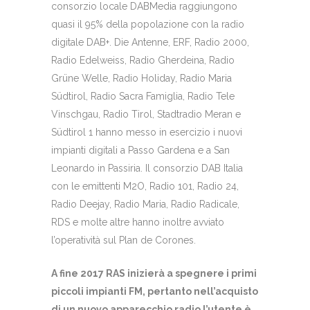
consorzio locale DABMedia raggiungono
quasi il 95% della popolazione con la radio
digitale DAB+. Die Antenne, ERF, Radio 2000,
Radio Edelweiss, Radio Gherdeina, Radio
Grüne Welle, Radio Holiday, Radio Maria
Südtirol, Radio Sacra Famiglia, Radio Tele
Vinschgau, Radio Tirol, Stadtradio Meran e
Südtirol 1 hanno messo in esercizio i nuovi
impianti digitali a Passo Gardena e a San
Leonardo in Passiria. Il consorzio DAB Italia
con le emittenti M2O, Radio 101, Radio 24,
Radio Deejay, Radio Maria, Radio Radicale,
RDS e molte altre hanno inoltre avviato
l’operatività sul Plan de Corones.
A fine 2017 RAS inizierà a spegnere i primi
piccoli impianti FM, pertanto nell’acquisto
di un nuovo apparecchio radio l’utente è