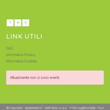
LINK UTILI
FAQ
Informativa Privacy
Informativa Cookies
Attualmente non ci sono eventi.
© Copyright - digitalradio.it - DAB Italia s.c.p.a. - P.IVA 04398010969 - Foro