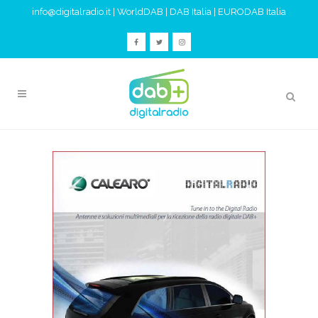
info@digitalradio.it
|
WorldDAB
|
DAB Italia
|
EURODAB Italia