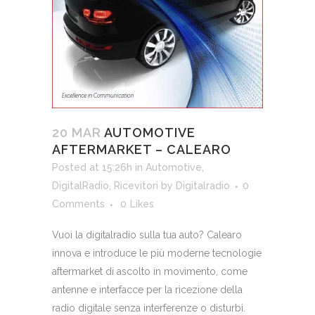
20 MAR
AUTOMOTIVE
AFTERMARKET – CALEARO
Posted at 15:26h
in
Automotive
,
DigitalRadio
,
Ricevitori
by
Digitalradio
0
Comments
0
Likes
Vuoi la digitalradio sulla tua auto? Calearo
innova e introduce le più moderne tecnologie
aftermarket di ascolto in movimento, come
antenne e interfacce per la ricezione della
radio digitale senza interferenze o disturbi.