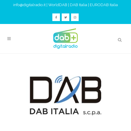
info@digitalradio.it
|
WorldDAB
|
DAB Italia
|
EURODAB Italia