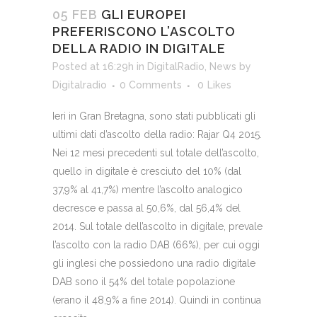
05 FEB
GLI EUROPEI
PREFERISCONO L’ASCOLTO
DELLA RADIO IN DIGITALE
Posted at 16:29h
in
DigitalRadio
,
News
by
Digitalradio
0 Comments
0
Likes
Ieri in Gran Bretagna, sono stati pubblicati gli
ultimi dati d’ascolto della radio: Rajar Q4 2015.
Nei 12 mesi precedenti sul totale dell’ascolto,
quello in digitale è cresciuto del 10% (dal
37,9% al 41,7%) mentre l’ascolto analogico
decresce e passa al 50,6%, dal 56,4% del
2014. Sul totale dell’ascolto in digitale, prevale
l’ascolto con la radio DAB (66%), per cui oggi
gli inglesi che possiedono una radio digitale
DAB sono il 54% del totale popolazione
(erano il 48,9% a fine 2014). Quindi in continua