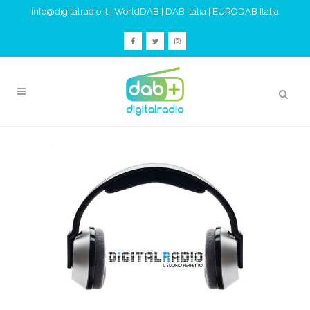
info@digitalradio.it
|
WorldDAB
|
DAB Italia
|
EURODAB Italia