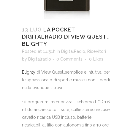
13 LUG
LA POCKET
DIGITALRADIO DI VIEW QUEST…
BLIGHTY
Posted at 14:51h
in
DigitalRadio
,
Ricevitori
by
Digitalradio
0 Comments
0
Likes
Blighty
di View Quest..semplice e intuitiva, per
te appassionato di sport e musica non ti perdi
nulla ovunque ti trovi.
10 programmi memorizzati, schermo LCD 1.6
nitido anche sotto il sole, cuffie stereo incluse,
cavetto ricarica USB incluso, batterie
ricaricabili al litio con autonomia fino a 10 ore.