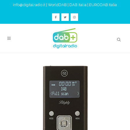
info@digitalradio.it
|
WorldDAB
|
DAB Italia
|
EURODAB Italia