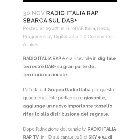
30 NOV
RADIO ITALIA RAP
SBARCA SUL DAB+
Posted at 09:42h
in
EuroDAB Italia
,
News
,
Programmi
by
Digitalradio
0 Comments
0
Likes
RADIO ITALIA RAP
è ora ricevibile in
digitale
terrestre DAB+ su gran parte del
territorio nazionale.
L’offerta del
Gruppo Radio Italia
per questo
genere musicale prettamente
giovanile,
aggiunge un nuovo importante tassello
riferito alla distribuzione del segnale.
Dopo l’attivazione del canale tv,
RADIO ITALIA
RAP TV
, in HD sul canale 726 di
SKY e 54 di