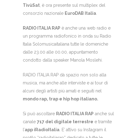
TivùSat
, è ora presente sul multiplex del
consorzio nazionale
EuroDAB Italia
.
RADIO ITALIA RAP
è anche una web radio e
un programma radiofonico in onda su Radio
Italia Solomusicaitaliana tutte le domeniche
dalle 23.00 alle 00.00, appuntamento
condotto dalla speaker Manola Moslehi.
RADIO ITALIA RAP dà spazio non solo alla
musica, ma anche alle interviste e ai tour di
alcuni degli artisti più amati e seguiti nel
mondo rap, trap e hip hop italiano.
Si può ascoltare
RADIO ITALIA RAP
anche sul
canale
717 del digitale terrestre
e tramite
l’
app iRadioItalia
. E’ attivo su Instagram il
profilo “radioitaliarap” dedicato a tutte le