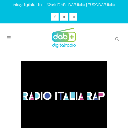
info@digitalradio.it
|
WorldDAB
|
DAB Italia
|
EURODAB Italia